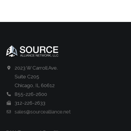
2023 W Carroll Ave.
Suite C205
Chicago, IL 60612
855-226-2600
312-226-2633
sales@sourcealliance.net