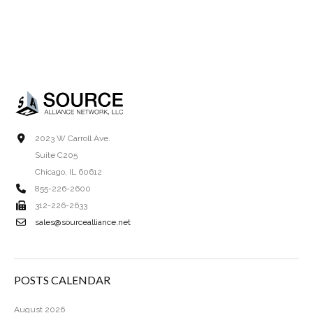
2023 W Carroll Ave.
Suite C205
Chicago, IL 60612
855-226-2600
312-226-2633
sales@sourcealliance.net
POSTS CALENDAR
August 2026