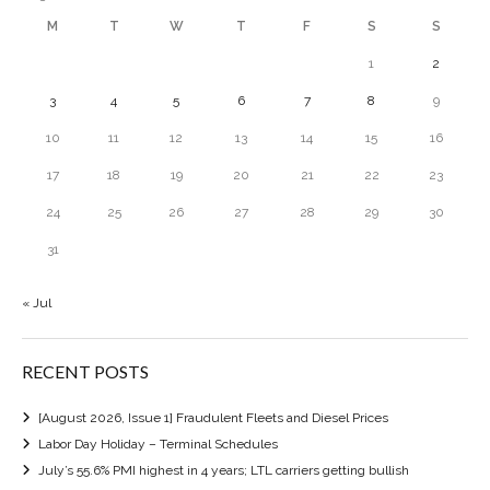
M
T
W
T
F
S
S
1
2
3
4
5
6
7
8
9
10
11
12
13
14
15
16
17
18
19
20
21
22
23
24
25
26
27
28
29
30
31
« Jul
RECENT POSTS
[August 2026, Issue 1] Fraudulent Fleets and Diesel Prices
Labor Day Holiday – Terminal Schedules
July’s 55.6% PMI highest in 4 years; LTL carriers getting bullish